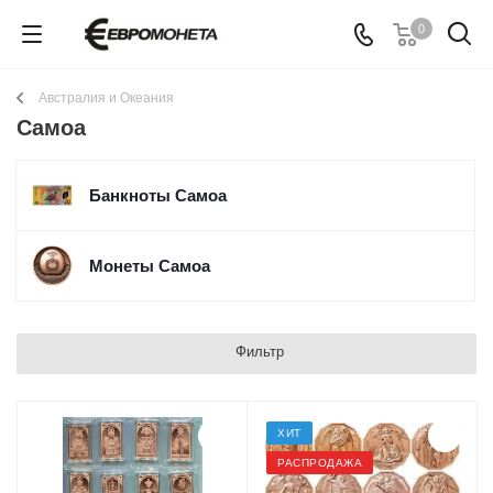
0
Австралия и Океания
Самоа
Банкноты Самоа
Монеты Самоа
Фильтр
ХИТ
РАСПРОДАЖА