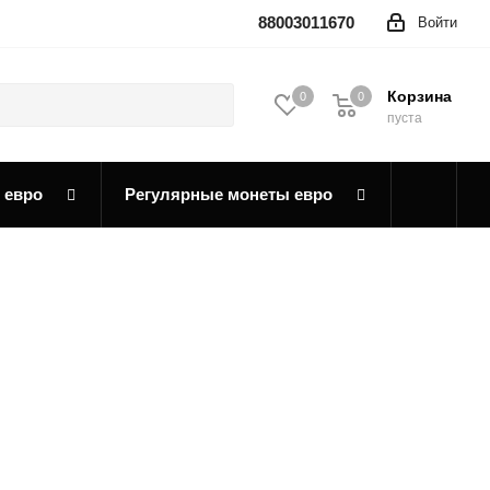
88003011670
Войти
Корзина
0
0
0
пуста
 евро
Регулярные монеты евро