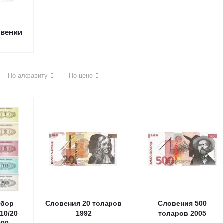
вении
По алфавиту
По цене
абор
Словения 20 толаров
Словения 500
/10/20
1992
толаров 2005