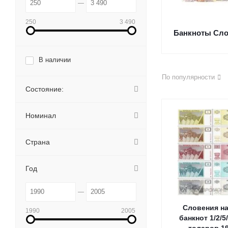
250
3 490
Банкноты Сло
В наличии
По популярности
Состояние:
Номинал
Страна
Год
Словения н
1990
2005
банкнот 1/2/5