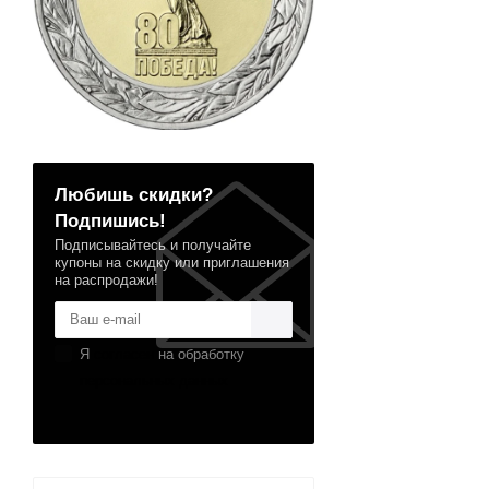
Любишь скидки?
Подпишись!
Подписывайтесь и получайте
купоны на скидку или приглашения
на распродажи!
Я
согласен
на обработку
персональных данных