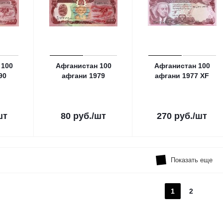
 100
Афганистан 100
Афганистан 100
90
афгани 1979
афгани 1977 XF
шт
80
руб.
/шт
270
руб.
/шт
Показать еще
1
2