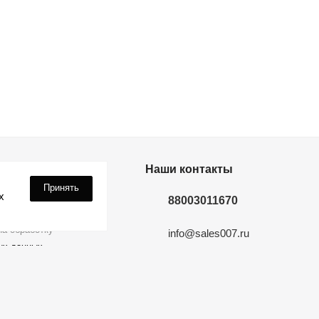
дки? Подпишись!
Наши контакты
Принять
х
88003011670
а обработку
info@sales007.ru
ых данных
Москва
 на связи