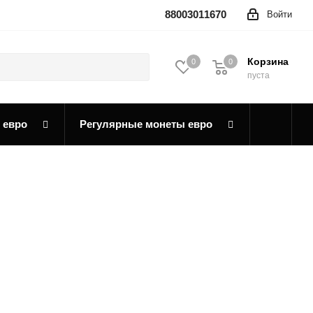
88003011670
Войти
Корзина
0
0
0
пуста
 евро
Регулярные монеты евро