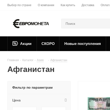
Выбор по стране
О компании
Как купить
Доставка
Оплат
Акции
СКОРО
Новые поступления
Главная
-
Каталог
-
Азия
-
Афганистан
Афганистан
Фильтр по параметрам
Цена