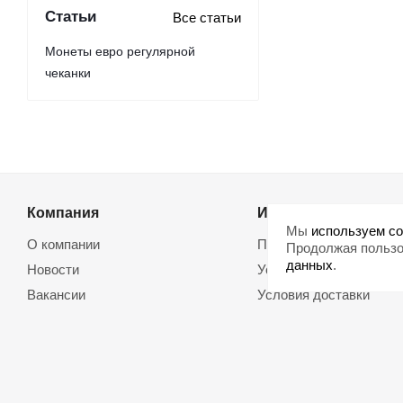
Статьи
Все статьи
Монеты евро регулярной
чеканки
Компания
Информация
Мы
используем co
О компании
Помощь
Продолжая пользо
данных
.
Новости
Условия оплаты
Вакансии
Условия доставки
Магазины
Возврат товара
Политика обработки
Договор оферты
персональных данных
Использование cookie