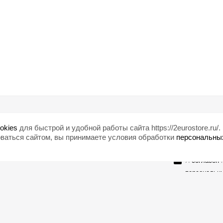
Помощь
Любишь ски
okies
для быстрой и удобной работы сайта https://2eurostore.ru/.
Блог
ваться сайтом, вы принимаете условия обработки
персональны
Страны
Я
согласен
н
персональн
Оставайтесь