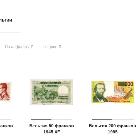
льгии
По алфавиту
По цене
ранков
Бельгия 50 франков
Бельгия 200 франков
1945 XF
1995