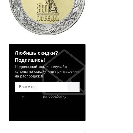
Любишь скидки?
Подпишись!
Подписывайтесь и получайте
купоны на скидку или приглашения
на распродажи!
Я
согласен
на обработку
персональных данных