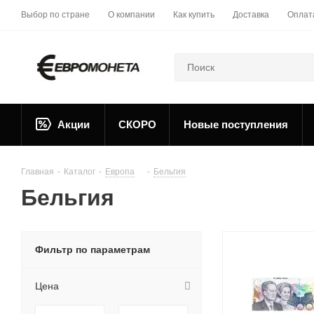
Выбор по стране
О компании
Как купить
Доставка
Оплат
Акции
СКОРО
Новые поступления
Главная
-
Каталог
-
Европа
-
Бельгия
Бельгия
Фильтр по параметрам
Цена