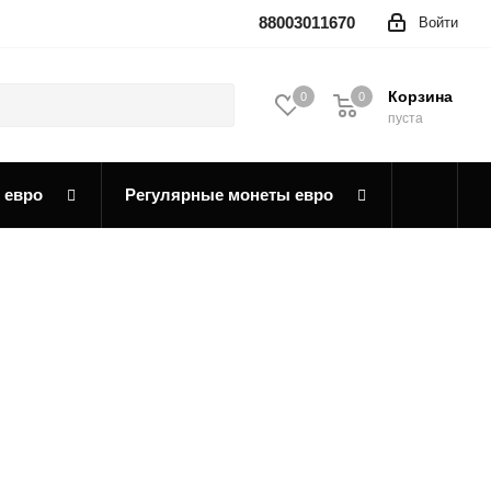
88003011670
Войти
Корзина
0
0
0
пуста
 евро
Регулярные монеты евро