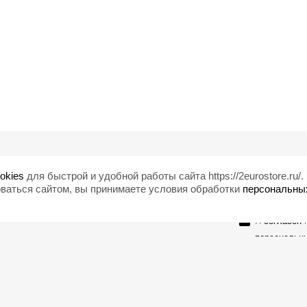
Помощь
Любишь ски
okies
для быстрой и удобной работы сайта https://2eurostore.ru/.
Блог
ваться сайтом, вы принимаете условия обработки
персональны
Страны
Я
согласен
н
персональн
Оставайтесь