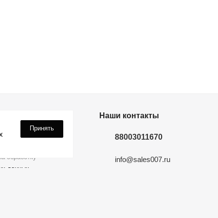
дки? Подпишись!
Наши контакты
Принять
х
88003011670
а обработку
info@sales007.ru
ых данных
Москва
 на связи