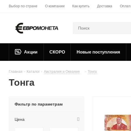
Выбор по стране
О компании
Как купить
Доставка
Оплат
Акции
СКОРО
Новые поступления
Главная
-
Каталог
-
Австралия и Океания
-
Тонга
Тонга
Фильтр по параметрам
Цена