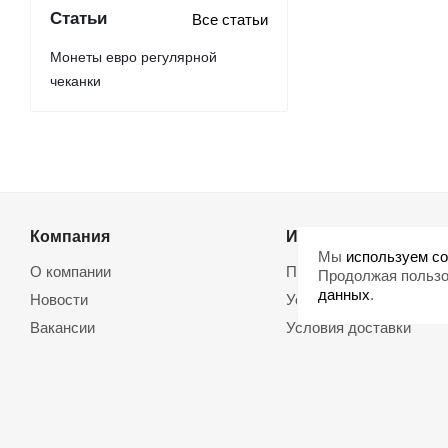
Статьи
Все статьи
Монеты евро регулярной
чеканки
Компания
Информация
Мы
используем co
О компании
Помощь
Продолжая пользо
данных
.
Новости
Условия оплаты
Вакансии
Условия доставки
Магазины
Возврат товара
Политика обработки
Договор оферты
персональных данных
Использование cookie