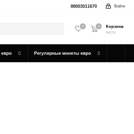
88003011670
Войти
Корзина
0
0
0
пуста
 евро
Регулярные монеты евро