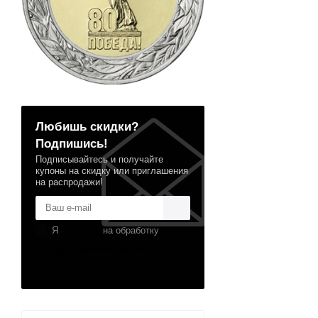
Любишь скидки?
Подпишись!
Подписывайтесь и получайте
купоны на скидку или приглашения
на распродажи!
Я
согласен
на обработку
персональных данных