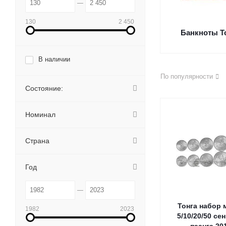
130
2 450
Банкноты Т
В наличии
По популярности
Состояние:
Номинал
Страна
Год
Тонга набор 
1982
2023
5/10/20/50 се