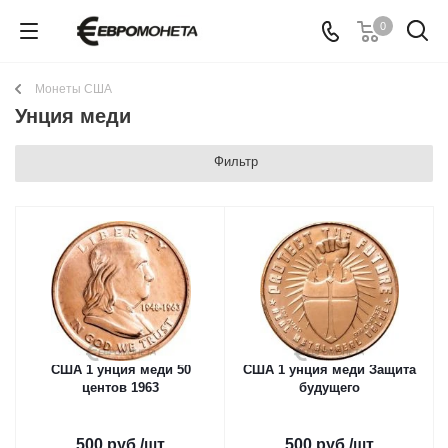
0
Монеты США
Унция меди
Фильтр
США 1 унция меди 50
США 1 унция меди Защита
центов 1963
будущего
500
руб.
/шт
500
руб.
/шт