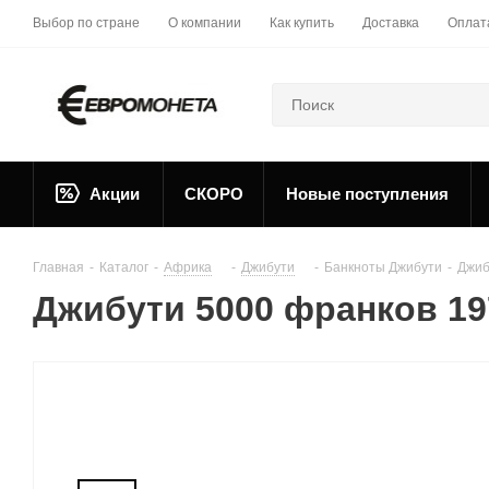
Выбор по стране
О компании
Как купить
Доставка
Оплат
Акции
СКОРО
Новые поступления
Главная
-
Каталог
-
Африка
-
Джибути
-
Банкноты Джибути
-
Джиб
Джибути 5000 франков 19