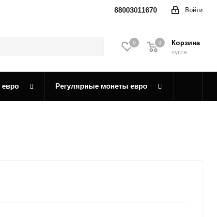
88003011670
Войти
Корзина
0
0
0
пуста
 евро
Регулярные монеты евро