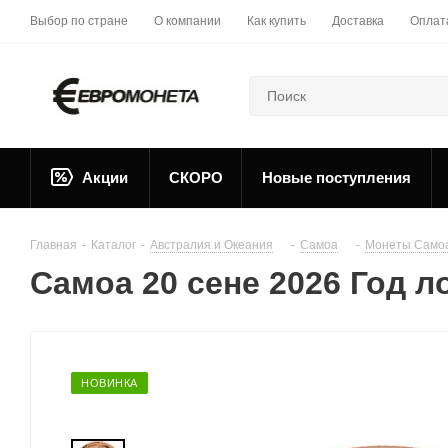
Выбор по стране
О компании
Как купить
Доставка
Оплат
Акции
СКОРО
Новые поступления
Главная
-
Каталог
-
Австралия и Океания
-
Самоа
-
Монеты Само
Самоа 20 сене 2026 Год л
НОВИНКА