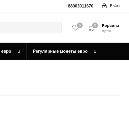
88003011670
Войти
Корзина
0
0
0
пуста
 евро
Регулярные монеты евро