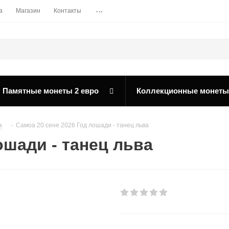
...
а
Магазин
Контакты
Памятные монеты 2 евро
Коллекционные монеты
а
-
Самоа 20 сене 2026 Год лошади - танец льва
ошади - танец льва