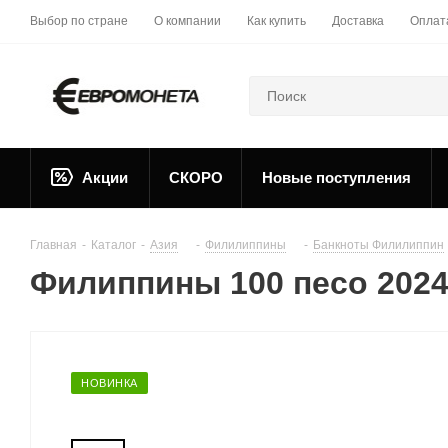
Выбор по стране
О компании
Как купить
Доставка
Оплат
Акции
СКОРО
Новые поступления
Главная
-
Каталог
-
Азия
-
Филилиппины
-
Банкноты Филилиппин
Филиппины 100 песо 2024
НОВИНКА