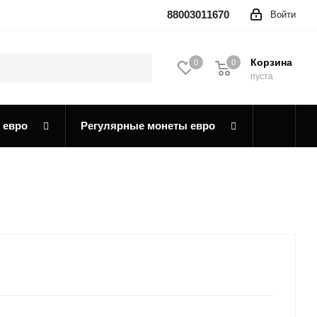
88003011670
Войти
Корзина
0
0
0
пуста
 евро
Регулярные монеты евро