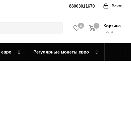
88003011670
Войти
Корзина
0
0
0
пуста
 евро
Регулярные монеты евро