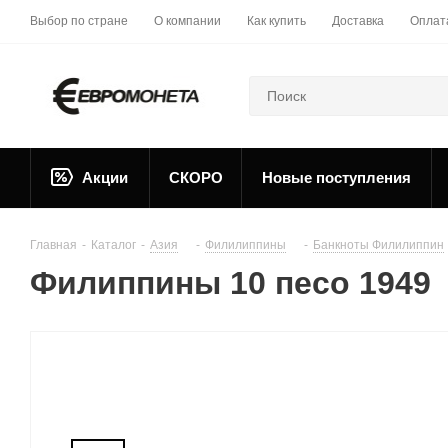
Выбор по стране
О компании
Как купить
Доставка
Оплат
Акции
СКОРО
Новые поступления
Главная
-
Каталог
-
Азия
-
Филилиппины
-
Банкноты Филилиппин
Филиппины 10 песо 1949