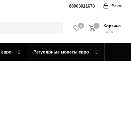
88003011670
Войти
Корзина
0
0
0
пуста
 евро
Регулярные монеты евро