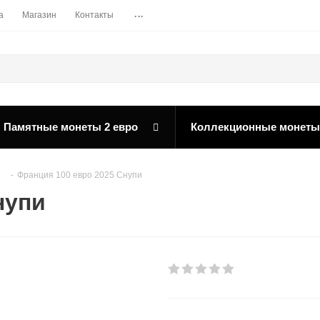
...
а
Магазин
Контакты
Памятные монеты 2 евро
Коллекционные монеты
-
Франция 100 евро 2025 Снупи
нупи