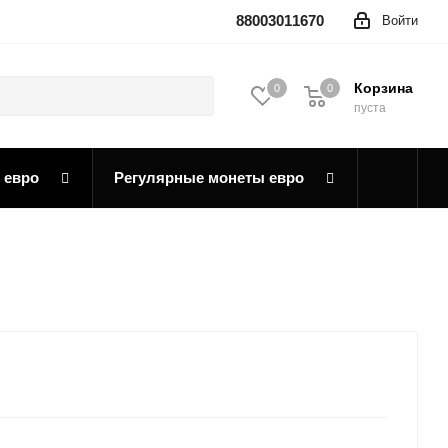
88003011670
Войти
Корзина
0
0
0
пуста
 евро
Регулярные монеты евро