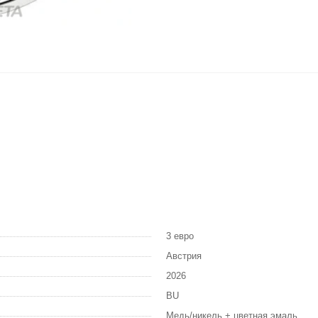
3 евро
Австрия
2026
BU
Медь/никель + цветная эмаль