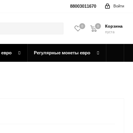
88003011670
Войти
Корзина
0
0
0
пуста
 евро
Регулярные монеты евро