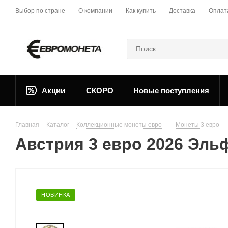
Выбор по стране
О компании
Как купить
Доставка
Оплат
Акции
СКОРО
Новые поступления
Главная
-
Каталог
-
Коллекционные монеты евро
-
Монеты 3 евро
Австрия 3 евро 2026 Эль
НОВИНКА