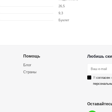
26,5
9,3
Буклет
Помощь
Любишь ски
Блог
Страны
Я
согласен
н
персональн
Оставайтесь