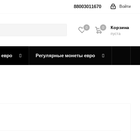
88003011670
Войти
Корзина
0
0
0
пуста
 евро
Регулярные монеты евро