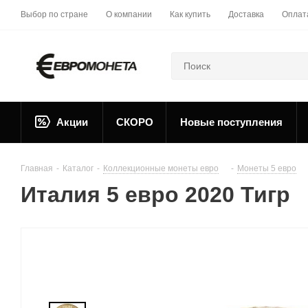
Выбор по стране
О компании
Как купить
Доставка
Оплат
Акции
СКОРО
Новые поступления
Главная
-
Каталог
-
Коллекционные монеты евро
-
Монеты 5 евро
Италия 5 евро 2020 Тигр