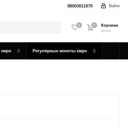
88003011670
Войти
Корзина
0
0
0
пуста
 евро
Регулярные монеты евро