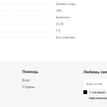
Daniela Longo
UNC
Биметалл
23,25
7,5
Без упаковки
Помощь
Любишь ски
Блог
Страны
Я
согласен
н
персональн