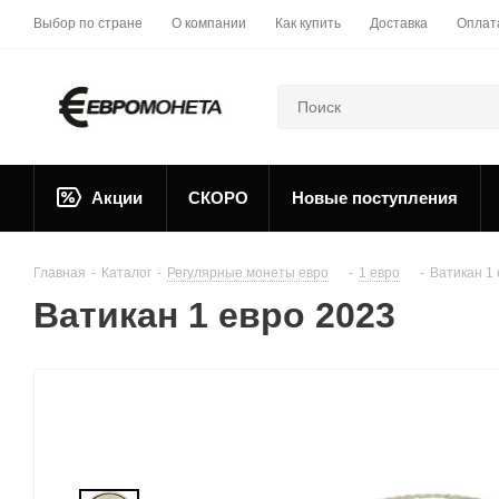
Выбор по стране
О компании
Как купить
Доставка
Оплат
Акции
СКОРО
Новые поступления
Главная
-
Каталог
-
Регулярные монеты евро
-
1 евро
-
Ватикан 1
Ватикан 1 евро 2023