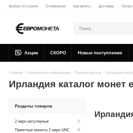
Выбор по стране
О компании
Как купить
Доставка
Оплат
Акции
СКОРО
Новые поступления
Главная
-
Справочная информация
-
Производители
-
Ирландия катал
Ирландия каталог монет 
Разделы товаров
Ирланди
2 евро регулярные
3
Памятные монеты 2 евро UNC
9