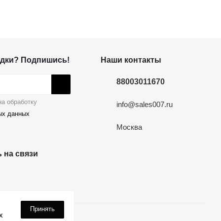
дки? Подпишись!
Наши контакты
88003011670
а обработку
info@sales007.ru
ых данных
Москва
 на связи
Принять
х