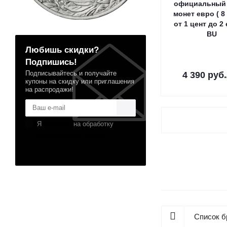
официальный
монет евро ( 8
от 1 цент до 2 
BU
Любишь скидки?
Подпишись!
Подписывайтесь и получайте
4 390
руб.
купоны на скидку или приглашения
на распродажи!
Я
согласен
на обработку
персональных данных
Список б