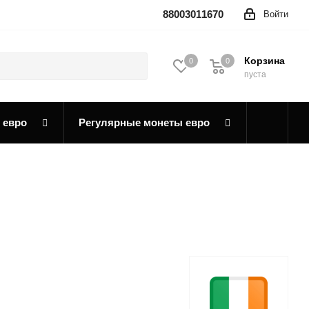
88003011670
Войти
Корзина
0
0
0
пуста
 евро
Регулярные монеты евро