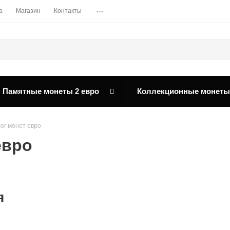
...
а
Магазин
Контакты
Памятные монеты 2 евро
Коллекционные монеты
ог монет евро
евро
я