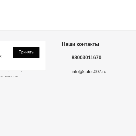
дки? Подпишись!
Наши контакты
Принять
х
88003011670
а обработку
info@sales007.ru
ых данных
Москва
 на связи