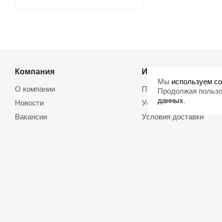
Компания
Информация
Мы
используем co
О компании
Помощь
Продолжая пользо
данных
.
Новости
Условия оплаты
Вакансии
Условия доставки
Магазины
Возврат товара
Политика обработки
Договор оферты
персональных данных
Использование cookie