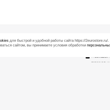
Помощь
Любишь ски
okies
для быстрой и удобной работы сайта https://2eurostore.ru/.
Блог
ваться сайтом, вы принимаете условия обработки
персональны
Страны
Я
согласен
н
персональн
Оставайтесь