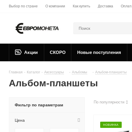
Выбор по стране
О компании
Как купить
Доставка
Оплат
Акции
СКОРО
Новые поступления
Главная
-
Каталог
-
Аксессуары
-
Альбомы
-
Альбом-планшеты
Альбом-планшеты
По популярности
Фильтр по параметрам
Цена
НОВИНКА