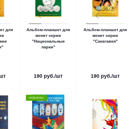
ет для
Альбом-планшет для
Альбом-планшет для
ии
монет серии
монет серии
кие
"Национальные
"Сакагавея"
и"
парки"
/шт
190
руб.
/шт
190
руб.
/шт
НОВИНКА