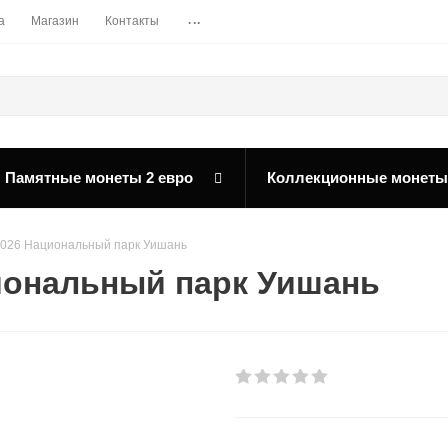
...
а
Магазин
Контакты
Памятные монеты 2 евро
Коллекционные монеты
2026 Национальный парк Уишань
иональный парк Уишань