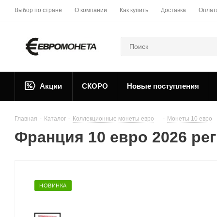
Выбор по стране
О компании
Как купить
Доставка
Оплат
Акции
СКОРО
Новые поступления
Главная
-
Каталог
-
Коллекционные монеты евро
-
Монеты 10 евро
Франция 10 евро 2026 ре
НОВИНКА