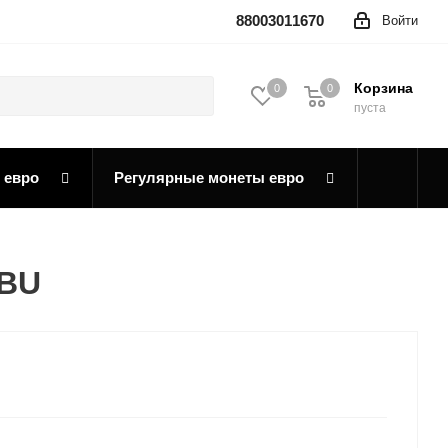
88003011670
Войти
Корзина
0
0
0
пуста
 евро
Регулярные монеты евро
 BU