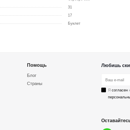
31
17
Буклет
Помощь
Любишь ски
Блог
Страны
Я
согласен
н
персональн
Оставайтесь