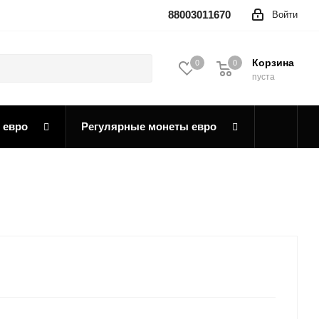
88003011670
Войти
Корзина
0
0
0
пуста
 евро
Регулярные монеты евро