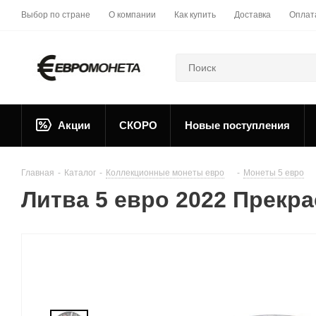
Выбор по стране
О компании
Как купить
Доставка
Оплат
Акции
СКОРО
Новые поступления
Главная
-
Каталог
-
Коллекционные монеты евро
-
Монеты 5 евро
Литва 5 евро 2022 Прекр