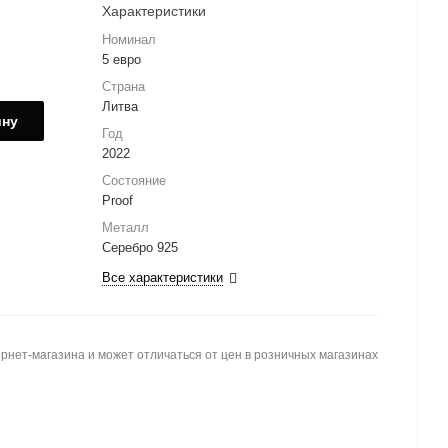
Характеристики
Номинал
5 евро
Страна
Литва
ину
Год
2022
Состояние
Proof
Металл
Серебро 925
Все характеристики
рнет-магазина и может отличаться от цен в розничных магазинах