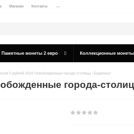
...
а
Магазин
Контакты
Памятные монеты 2 евро
Коллекционные монеты
оссия 5 рублей 2016 Освобожденные города-столицы - Будапешт
вобожденные города-столиц