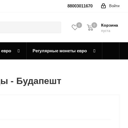
88003011670
Войти
Корзина
0
0
0
пуста
 евро
Регулярные монеты евро
ы - Будапешт