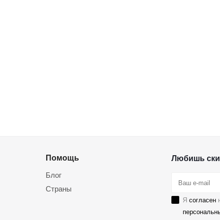
Помощь
Любишь ски
Блог
Страны
Я
согласен
н
персональн