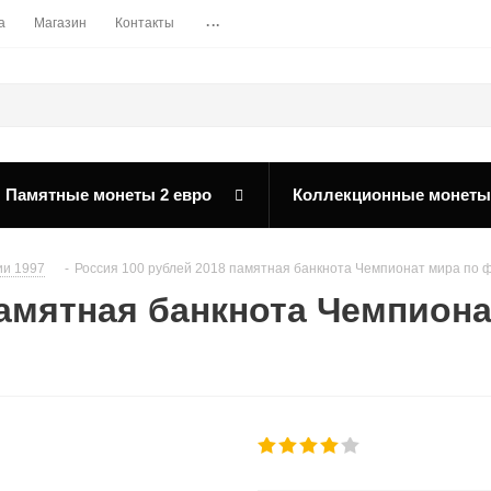
...
а
Магазин
Контакты
Памятные монеты 2 евро
Коллекционные монеты
ии 1997
-
Россия 100 рублей 2018 памятная банкнота Чемпионат мира по ф
памятная банкнота Чемпиона