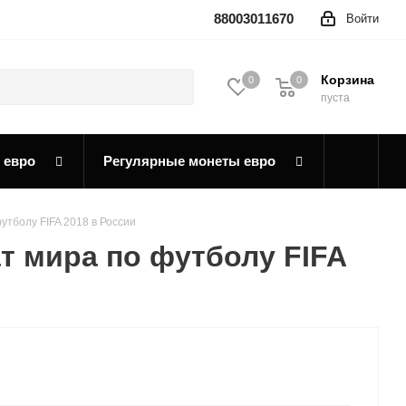
88003011670
Войти
Корзина
0
0
0
пуста
 евро
Регулярные монеты евро
утболу FIFA 2018 в России
т мира по футболу FIFA