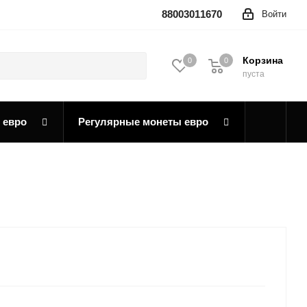
88003011670
Войти
Корзина
0
0
0
пуста
 евро
Регулярные монеты евро