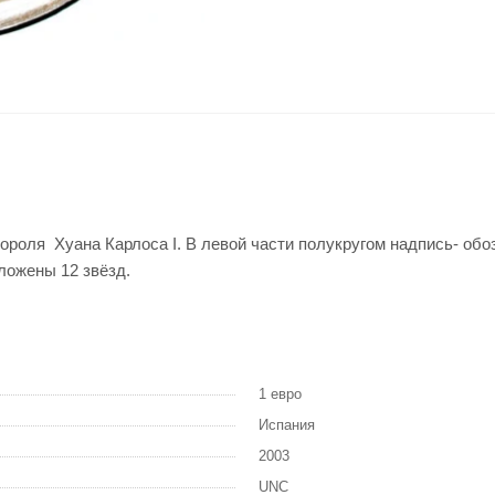
короля Хуана Карлоса I. В левой части полукругом надпись- об
ложены 12 звёзд.
1 евро
Испания
2003
UNC