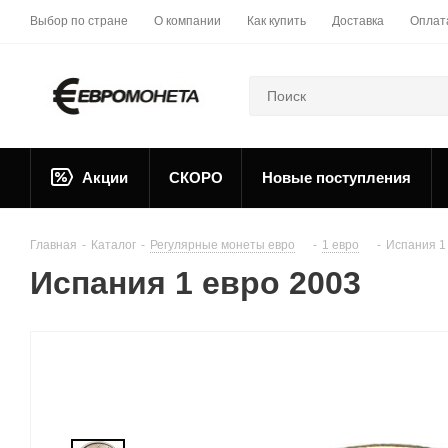
Выбор по стране
О компании
Как купить
Доставка
Оплат
Акции
СКОРО
Новые поступления
Главная
-
Каталог
-
Регулярные монеты евро
-
1 евро
-
Испания 1
Испания 1 евро 2003