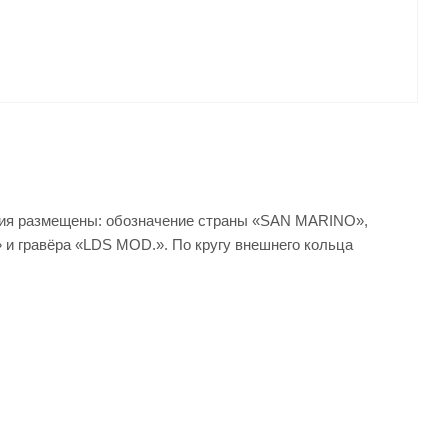
жения размещены: обозначение страны «SAN MARINO»,
 и гравёра «LDS MOD.». По кругу внешнего кольца