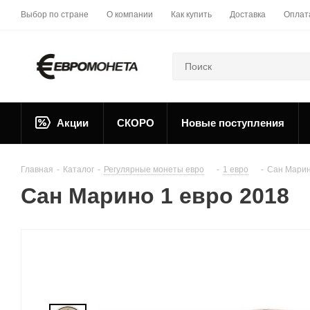
Выбор по стране
О компании
Как купить
Доставка
Оплат
Акции
СКОРО
Новые поступления
Главная
-
Каталог
-
Регулярные монеты евро
-
1 евро
-
Сан Марин
Сан Марино 1 евро 2018