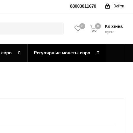
88003011670
Войти
Корзина
0
0
0
пуста
 евро
Регулярные монеты евро