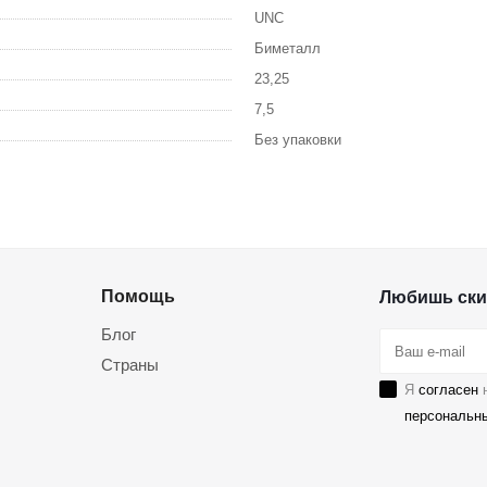
UNC
Биметалл
23,25
7,5
Без упаковки
Помощь
Любишь ски
Блог
Страны
Я
согласен
н
персональн