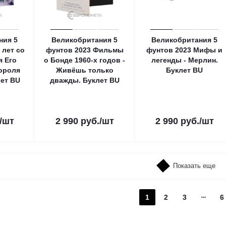
ния 5
Великобритания 5
Великобритания 5
 лет со
фунтов 2023 Фильмы
фунтов 2023 Мифы и
я Его
о Бонде 1960-х годов -
легенды - Мерлин.
ороля
Живёшь только
Буклет ВU
лет ВU
дважды. Буклет ВU
/шт
2 990
руб.
/шт
2 990
руб.
/шт
Показать еще
1
2
3
6