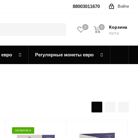
88003011670
Войти
Корзина
0
0
0
пуста
 евро
Регулярные монеты евро
НОВИНКА