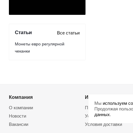
Статьи
Все статьи
Монеты евро регулярной
чеканки
Компания
Информация
Мы
используем co
О компании
Помощь
Продолжая пользо
данных
.
Новости
Условия оплаты
Вакансии
Условия доставки
Магазины
Возврат товара