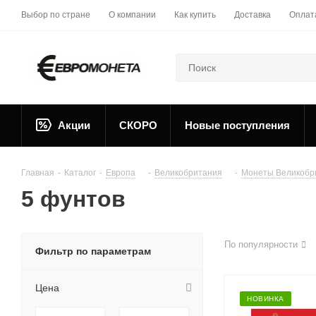
Выбор по стране
О компании
Как купить
Доставка
Оплат
Акции
СКОРО
Новые поступления
Главная
-
Каталог
-
Европа
-
Великобритания
-
Монеты Великобр
5 фунтов
По популярности
Фильтр по параметрам
Цена
НОВИНКА