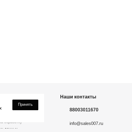
дки? Подпишись!
Наши контакты
Принять
х
88003011670
а обработку
info@sales007.ru
ых данных