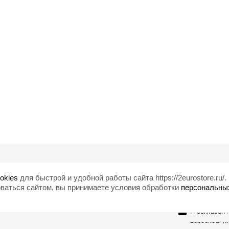
Помощь
Любишь ски
okies
для быстрой и удобной работы сайта https://2eurostore.ru/.
Блог
ваться сайтом, вы принимаете условия обработки
персональны
Страны
Я
согласен
н
персональн