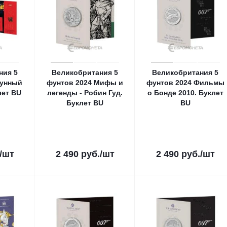
ния 5
Великобритания 5
Великобритания 5
Лунный
фунтов 2024 Мифы и
фунтов 2024 Фильмы
лет ВU
легенды - Робин Гуд.
о Бонде 2010. Буклет
Буклет ВU
ВU
/шт
2 490
руб.
/шт
2 490
руб.
/шт