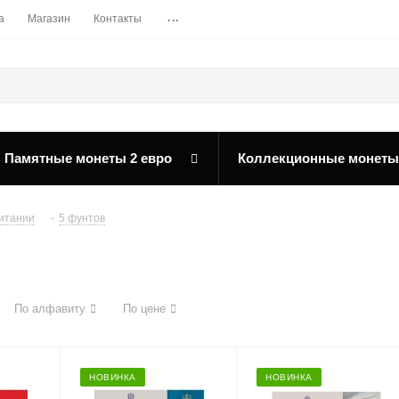
...
а
Магазин
Контакты
Памятные монеты 2 евро
Коллекционные монеты
итании
-
5 фунтов
По алфавиту
По цене
НОВИНКА
НОВИНКА