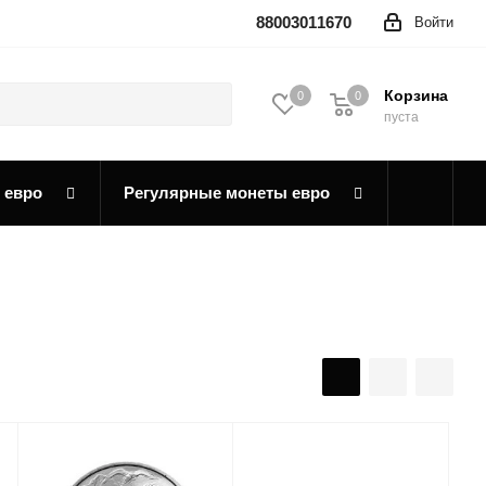
88003011670
Войти
Корзина
0
0
0
пуста
 евро
Регулярные монеты евро