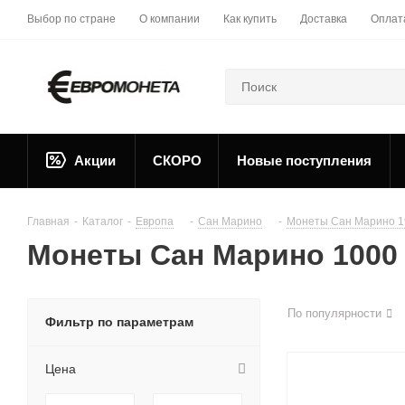
Выбор по стране
О компании
Как купить
Доставка
Оплат
Акции
СКОРО
Новые поступления
Главная
-
Каталог
-
Европа
-
Сан Марино
-
Монеты Сан Марино 1
Монеты Сан Марино 1000
По популярности
Фильтр по параметрам
Цена