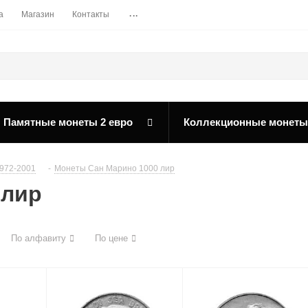
...
а
Магазин
Контакты
Памятные монеты 2 евро
Коллекционные монеты
972-2001
-
Монеты Сан Марино 1000 лир
 лир
По алфавиту
По цене