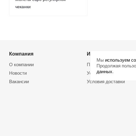
чеканки
Компания
Информация
Мы
используем co
О компании
Помощь
Продолжая пользо
данных
.
Новости
Условия оплаты
Вакансии
Условия доставки
Магазины
Возврат товара
Политика обработки
Договор оферты
персональных данных
Использование cookie