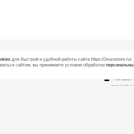
Помощь
Любишь ски
okies
для быстрой и удобной работы сайта https://2eurostore.ru/.
Блог
ваться сайтом, вы принимаете условия обработки
персональны
Страны
Я
согласен
н
персональн
Оставайтесь