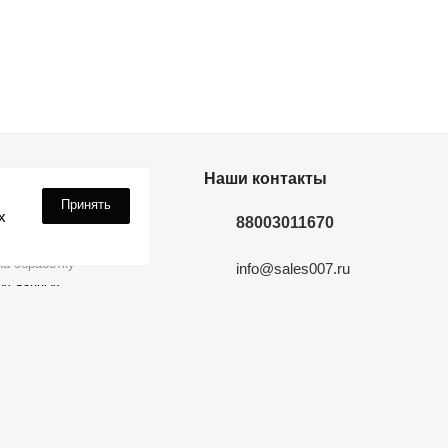
дки? Подпишись!
Наши контакты
Принять
х
88003011670
а обработку
info@sales007.ru
ых данных
Москва
 на связи